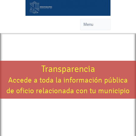
Transparencia
Accede a toda la información pública
de oficio relacionada con tu municipio