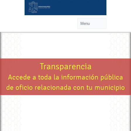
Transparencia
Accede a toda la información pública
de oficio relacionada con tu municipio