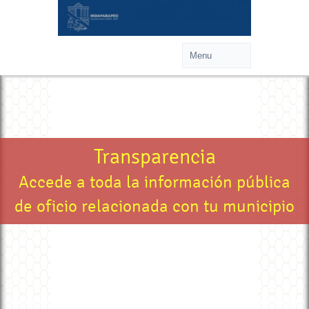
Transparencia
Accede a toda la información pública
de oficio relacionada con tu municipio