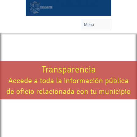
Transparencia
Accede a toda la información pública
de oficio relacionada con tu municipio