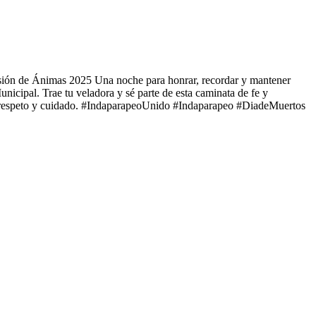
ocesión de Ánimas 2025 Una noche para honrar, recordar y mantener
icipal. Trae tu veladora y sé parte de esta caminata de fe y
n, respeto y cuidado. #IndaparapeoUnido #Indaparapeo #DiadeMuertos