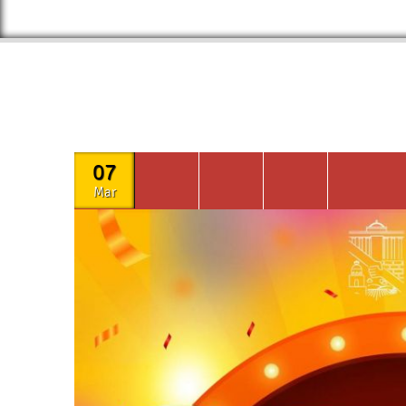
07
Mar