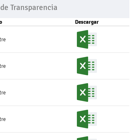
 de Transparencia
o
Descargar
tre
tre
tre
tre