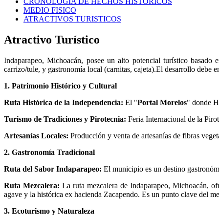
CRONOLOGIA DE HECHOS HISTORICOS
MEDIO FISICO
ATRACTIVOS TURISTICOS
Atractivo Turístico
Indaparapeo, Michoacán, posee un alto potencial turístico basado en
carrizo/tule, y gastronomía local (carnitas, cajeta).El desarrollo debe en
1. Patrimonio Histórico y Cultural
Ruta Histórica de la Independencia:
El
"
Portal Morelos
" donde H
Turismo de Tradiciones y Pirotecnia:
Feria Internacional de la Piro
Artesanías Locales:
Producción y venta de artesanías de fibras vegeta
2. Gastronomía Tradicional
Ruta del Sabor Indaparapeo:
El municipio es un destino gastronómi
Ruta Mezcalera:
La ruta mezcalera de Indaparapeo, Michoacán, ofre
agave y la histórica ex hacienda Zacapendo. Es un punto clave del m
3. Ecoturismo y Naturaleza