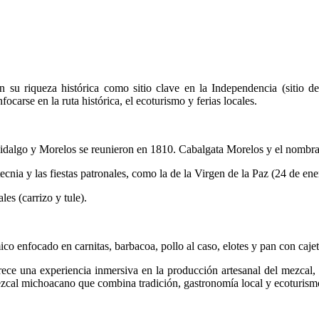
 su riqueza histórica como sitio clave en la Independencia (sitio de l
focarse en la ruta histórica, el ecoturismo y ferias locales.
idalgo y Morelos se reunieron en 1810. Cabalgata Morelos y el nombr
tecnia y las fiestas patronales, como la de la Virgen de la Paz (24 de ene
les (carrizo y tule).
co enfocado en carnitas, barbacoa, pollo al caso, elotes y pan con caje
ce una experiencia inmersiva en la producción artesanal del mezcal, d
ezcal michoacano que combina tradición, gastronomía local y ecoturism